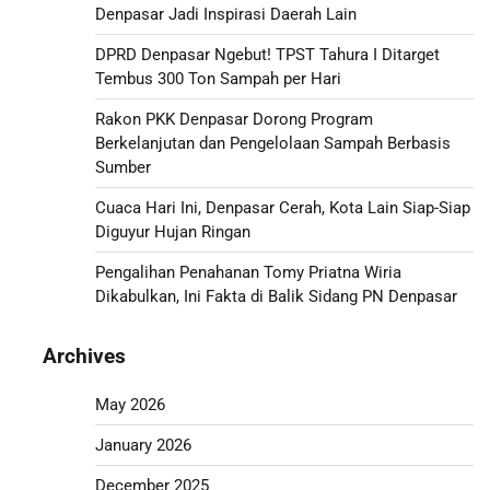
Denpasar Jadi Inspirasi Daerah Lain
DPRD Denpasar Ngebut! TPST Tahura I Ditarget
Tembus 300 Ton Sampah per Hari
Rakon PKK Denpasar Dorong Program
Berkelanjutan dan Pengelolaan Sampah Berbasis
Sumber
Cuaca Hari Ini, Denpasar Cerah, Kota Lain Siap-Siap
Diguyur Hujan Ringan
Pengalihan Penahanan Tomy Priatna Wiria
Dikabulkan, Ini Fakta di Balik Sidang PN Denpasar
Archives
May 2026
January 2026
December 2025