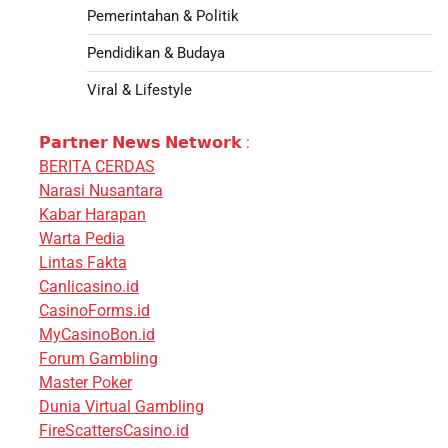
Pemerintahan & Politik
Pendidikan & Budaya
Viral & Lifestyle
𝗣𝗮𝗿𝘁𝗻𝗲𝗿 𝗡𝗲𝘄𝘀 𝗡𝗲𝘁𝘄𝗼𝗿𝗸 :
BERITA CERDAS
Narasi Nusantara
Kabar Harapan
Warta Pedia
Lintas Fakta
Canlicasino.id
CasinoForms.id
MyCasinoBon.id
Forum Gambling
Master Poker
Dunia Virtual Gambling
FireScattersCasino.id