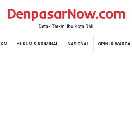
DenpasarNow.com
Detak Terkini Ibu Kota Bali
MKM
HUKUM & KRIMINAL
NASIONAL
OPINI & WARGA