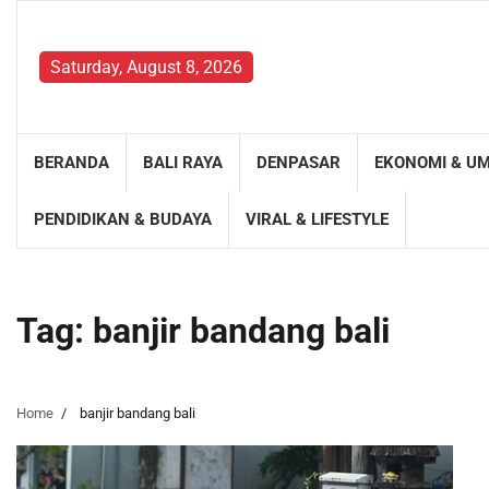
Skip
to
content
Saturday, August 8, 2026
BERANDA
BALI RAYA
DENPASAR
EKONOMI & U
PENDIDIKAN & BUDAYA
VIRAL & LIFESTYLE
Tag:
banjir bandang bali
Home
banjir bandang bali