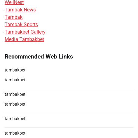
WellNest
Tambak News
Tambak
Tambak Sports
Tambakbet Gallery
Media Tambakbet
Recommended Web Links
tambakbet
tambakbet
tambakbet
tambakbet
tambakbet
tambakbet