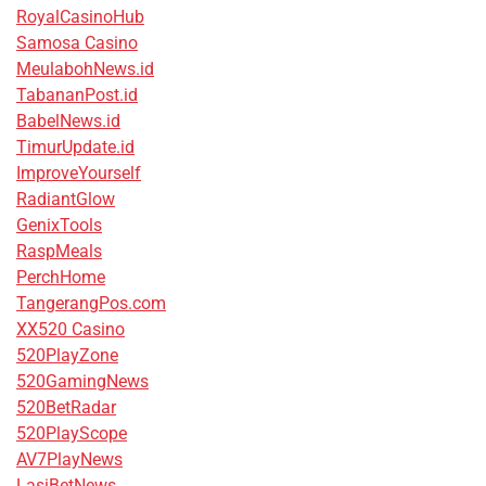
RoyalCasinoHub
Samosa Casino
MeulabohNews.id
TabananPost.id
BabelNews.id
TimurUpdate.id
ImproveYourself
RadiantGlow
GenixTools
RaspMeals
PerchHome
TangerangPos.com
XX520 Casino
520PlayZone
520GamingNews
520BetRadar
520PlayScope
AV7PlayNews
LasiBetNews