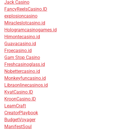
Jack Casino
FancyReelsCasino.ID
explosioncasino
Miracleslotcasino.id
Hologramcasinogames.id
Himontecasino.id
Guavacasino.id
Froecasino.id
Gam Stop Casino
Freshcasinoglass.id
Nobettercasino.id
Monkeyfuncasino.id
Libraonlinecasinos.id
KyatCasino.ID
KroonCasino.ID
LearnCraft
CreatorPlaybook
BudgetVoyager
ManifestSoul